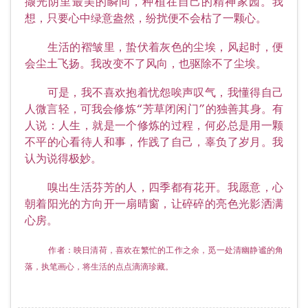
撷光阴里最美的瞬间，种植在自己的精神家园。我
想，只要心中绿意盎然，纷扰便不会枯了一颗心。
生活的褶皱里，蛰伏着灰色的尘埃，风起时，便
会尘土飞扬。我改变不了风向，也驱除不了尘埃。
可是，我不喜欢抱着忧怨唉声叹气，我懂得自己
人微言轻，可我会修炼“芳草闭闲门”的独善其身。有
人说：人生，就是一个修炼的过程，何必总是用一颗
不平的心看待人和事，作践了自己，辜负了岁月。我
认为说得极妙。
嗅出生活芬芳的人，四季都有花开。我愿意，心
朝着阳光的方向开一扇晴窗，让碎碎的亮色光影洒满
心房。
作者：映日清荷，喜欢在繁忙的工作之余，觅一处清幽静谧的角
落，执笔画心，将生活的点点滴滴珍藏。