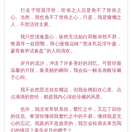
行走于喧嚣浮世，世俗之人总是免不了世俗之
心。当然，我也免不了世俗之心，只是，我是慵懒之
人，不想活得太累。
我只想清逸盈心，纵然无法如白荷般卓然不群，
惟愿寻一处阴翳，用心慢慢品味“雪沫乳花浮午盏，
蓼茸春笋试春盘”的人间清欢。
岁月的流沙，冲淡了许多美好的回忆。可曾经最
温馨的片段，最美丽的瞬间，我会似一帧名画般珍藏
于心间。
我不会把思念挂在嘴边，但我会镌刻在心里。点
点滴滴的曾经，都是我内心深处珍藏的风景。
也许，我没有常联系你，繁忙之中，又忘了回你
的信息。希望你懂得我繁忙之中的不易，懂得我是无
心的忘记。我真的不是故意的，我怎会轻易去辜负我
们的情谊？辜负岁月的赠予？