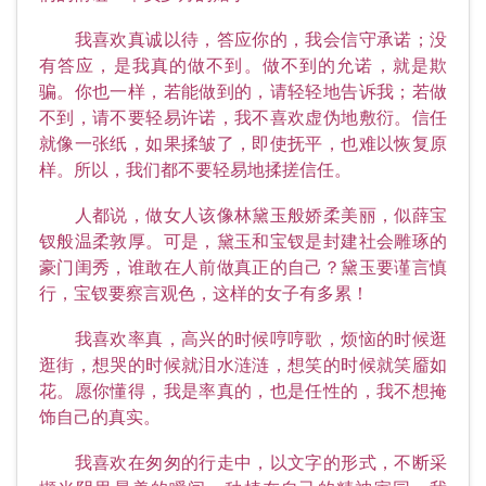
我喜欢真诚以待，答应你的，我会信守承诺；没
有答应，是我真的做不到。做不到的允诺，就是欺
骗。你也一样，若能做到的，请轻轻地告诉我；若做
不到，请不要轻易许诺，我不喜欢虚伪地敷衍。信任
就像一张纸，如果揉皱了，即使抚平，也难以恢复原
样。所以，我们都不要轻易地揉搓信任。
人都说，做女人该像林黛玉般娇柔美丽，似薛宝
钗般温柔敦厚。可是，黛玉和宝钗是封建社会雕琢的
豪门闺秀，谁敢在人前做真正的自己？黛玉要谨言慎
行，宝钗要察言观色，这样的女子有多累！
我喜欢率真，高兴的时候哼哼歌，烦恼的时候逛
逛街，想哭的时候就泪水涟涟，想笑的时候就笑靥如
花。愿你懂得，我是率真的，也是任性的，我不想掩
饰自己的真实。
我喜欢在匆匆的行走中，以文字的形式，不断采