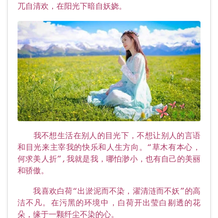
兀自清欢，在阳光下暗自妖娆。
我不想生活在别人的目光下，不想让别人的言语
和目光来主宰我的快乐和人生方向。“草木有本心，
何求美人折”,我就是我，哪怕渺小，也有自己的美丽
和骄傲。
我喜欢白荷“出淤泥而不染，濯清涟而不妖”的高
洁不凡。在污黑的环境中，白荷开出莹白剔透的花
朵，缘于一颗纤尘不染的心。