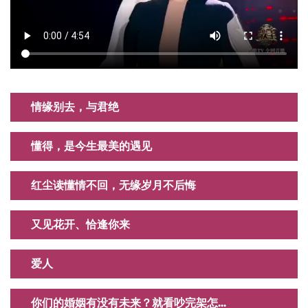
情缘别去，与君绝
懂得，是今生最美的遇见
红尘读懂情不回，无缘岁月不后悔
又见花开、恰逢你来
爱人
你们的婚姻有没有未来？就看吵完架怎...