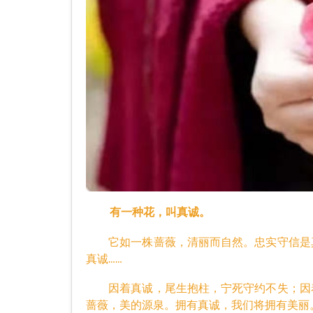
有一种花，叫真诚。
它如一株蔷薇，清丽而自然。忠实守信是真
真诚……
因着真诚，尾生抱柱，宁死守约不失；因着
蔷薇，美的源泉。拥有真诚，我们将拥有美丽