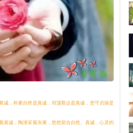
诚，朴素自然是真诚，坦荡豁达是真诚，坚守贞操是
真诚，陶潜采菊东篱，悠然契合自然。真诚，心灵的
。