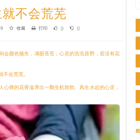
生就不会荒芜
69
收藏
打印
(
)
(
)
会颜色顿失，满眼苍苍；心灵的浩浩原野，若没有花
就不会荒芜。
心脾的花香滋养出一颗生机勃勃、风生水起的心灵，
图