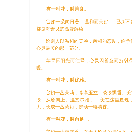
有一种花，叫善良。
它如一朵向日葵，温和而美好。“己所不欲，
都是对善良的温馨解读。
给别人以温和的笑脸，亲和的态度，给予他
心灵最美的那一部分。
苹果因阳光而红晕，心灵因善意而折射温
暖。
有一种花，叫优雅。
它如一丛茉莉，亭亭玉立，淡淡飘香。美得
淡、从容向上、温文尔雅，……美在这里显现
大，长成一丛茉莉，拂动一缕清香。
。
有一种花，叫自足
它如一株夜来香，在无人欣赏的情况下，依