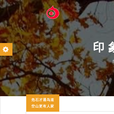
印
危石才通鸟道
空山更有人家