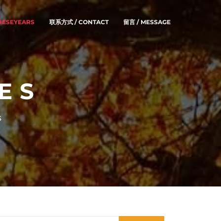
HESEYEARS
联系方式 / CONTACT
留言 / MESSAGE
ES
S