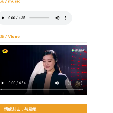
乐 / music
频 / Video
情缘别去，与君绝