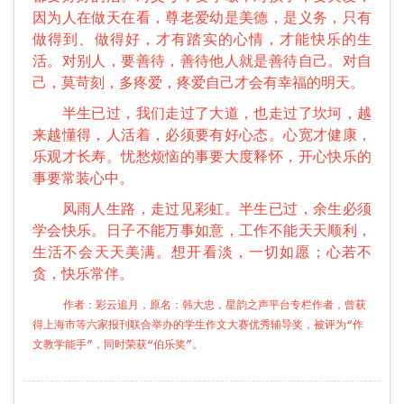
因为人在做天在看，尊老爱幼是美德，是义务，只有
做得到、做得好，才有踏实的心情，才能快乐的生
活。对别人，要善待，善待他人就是善待自己。对自
己，莫苛刻，多疼爱，疼爱自己才会有幸福的明天。
半生已过，我们走过了大道，也走过了坎坷，越
来越懂得，人活着，必须要有好心态。心宽才健康，
乐观才长寿。忧愁烦恼的事要大度释怀，开心快乐的
事要常装心中。
风雨人生路，走过见彩虹。半生已过，余生必须
学会快乐。日子不能万事如意，工作不能天天顺利，
生活不会天天美满。想开看淡，一切如愿；心若不
贪，快乐常伴。
作者：彩云追月，原名：韩大忠，星韵之声平台专栏作者，曾获
得上海市等六家报刊联合举办的学生作文大赛优秀辅导奖，被评为“作
文教学能手”，同时荣获“伯乐奖”。