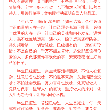
些人不讲道理，莫与他争辩；有些事说不清，不要反
复解释。宁肯与好人打架，也不和烂人说话。以善言
待人，用善行做事，凭实际行动证明自己人好品正。
半生已过，我们已经明白了如何选择。余生必须
与正能量的人在一起，让自己浑身充满正能量；必须
与优秀的人在一起，让自己的灵魂和内心发光。遇烂
人，毫不犹豫地远离，遇小人，除了远离还得防备。
得失须看淡，一切皆随缘。已经拥有的，一定好好珍
惜；不是自己的，千万不能去算计。多爱那些值得你
爱的人，多做那些你喜欢做的事，安安稳稳地过好自
己的日子。
半生已经度过，余生就要活得洒脱。不怕人心复
杂，注意防备也没啥；不怕世事繁杂，头脑清醒也没
啥；不怕社会残酷，努力奋斗也没啥。凭真诚做人，
凭良心做事，坚守人生的底线，坚持做人的原则，让
人生无怨无悔，让自己问心不愧。
半生已度过，苦涩已尝过，人生是减法，每一天
都要好好的活。对父母，要孝敬，对孩子，要关爱，