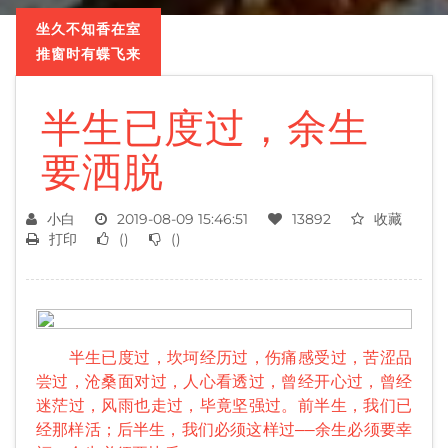
坐久不知香在室
推窗时有蝶飞来
半生已度过，余生
要洒脱
小白
2019-08-09 15:46:51
13892
收藏
打印
(
)
(
)
半生已度过，坎坷经历过，伤痛感受过，苦涩品
尝过，沧桑面对过，人心看透过，曾经开心过，曾经
迷茫过，风雨也走过，毕竟坚强过。前半生，我们已
经那样活；后半生，我们必须这样过——余生必须要幸