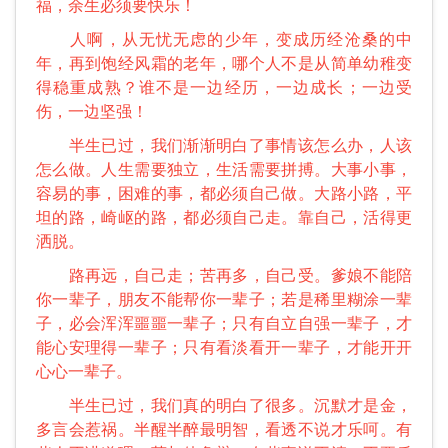
福，余生必须要快乐！
人啊，从无忧无虑的少年，变成历经沧桑的中
年，再到饱经风霜的老年，哪个人不是从简单幼稚变
得稳重成熟？谁不是一边经历，一边成长；一边受
伤，一边坚强！
半生已过，我们渐渐明白了事情该怎么办，人该
怎么做。人生需要独立，生活需要拼搏。大事小事，
容易的事，困难的事，都必须自己做。大路小路，平
坦的路，崎岖的路，都必须自己走。靠自己，活得更
洒脱。
路再远，自己走；苦再多，自己受。爹娘不能陪
你一辈子，朋友不能帮你一辈子；若是稀里糊涂一辈
子，必会浑浑噩噩一辈子；只有自立自强一辈子，才
能心安理得一辈子；只有看淡看开一辈子，才能开开
心心一辈子。
半生已过，我们真的明白了很多。沉默才是金，
多言会惹祸。半醒半醉最明智，看透不说才乐呵。有