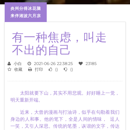
炎州分得冰花脑
来伴湘波六月凉
有一种焦虑，叫走
不出的自己
小白
2021-06-26 22:38:25
23185
收藏
打印
(
)
(
)
太阳就要下山，其实不用悲观。好好睡上一觉，
明天重新开端。
近来，大曾的漫画与打油诗，似乎在勾勒着我们
身边的人和事。他的笔下，全是人间的情味， 逗人
一笑，又引人深思。传统的笔墨，诙谐的文字，传达