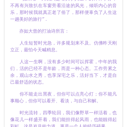
不再有兴致扒在车窗旁看沿途的风光，倾听内心的音
乐，那时候我就真正老了俗了，那样便辜负了人生这
一趟美好的旅行”.
亦如大曾的打油诗所言：
人生短暂时光急，许多规划来不及。仿佛昨天刚
立正，最怕今天喊稍息。
人这一生啊，没有多少时间可以挥霍，中年的我
们，活的已经不是年龄，而是一种心态。工作劳累之
余，观山水之秀，也享深宅之乐，活好当下，才是自
己最舒适的状态。
你不能走出黑夜，但你可以点亮心灯；你不能凡
事顺心，但你可以看开、看淡，与自己和解。
时光流转，四季轮回，我们像野草一样活着，也
像花儿一样盛开着，我们能担得起风雨，也能靓得起
彩虹。这是岁月的力道，更是一个人的经历硕果。