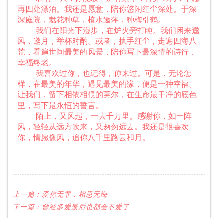
再四处漂泊。我还是愿意，陪你悠闲红尘深处。于深
深庭院，栽花种草，植水邀萍，种梅引鹤。
我们在阳光下漫步，在炉火旁打盹。我们闲来邀
风，邀月，举杯对酌。或者，执手红尘，走遍四海八
荒，看遍世间最美的风景，陪你写下最深情的诗行，
幸福终老。
我喜欢过你，也记得，你来过。可是，无论怎
样，在最美的年华，遇见最美的缘，便是一种幸福。
让我们，留下相依相偎的莞尔，在生命最干净的底色
里，写下最永恒的誓言。
陌上，又风起，一去千万里。感谢你，如一阵
风，轻轻从远方吹来，又匆匆远去。我还是很喜欢
你，情愿像风，追你八千里路云和月。
上一篇：
爱你无罪，相思无悔
下一篇：
曾经多爱最后也都会不爱了