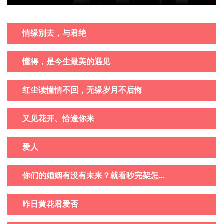
情缘别去，与君绝
懂得，是今生最美的遇见
红尘读懂情不回，无缘岁月不后悔
又见花开、恰逢你来
爱人
你们的婚姻有没有未来？就看吵完架怎...
昨日黄花君爱否