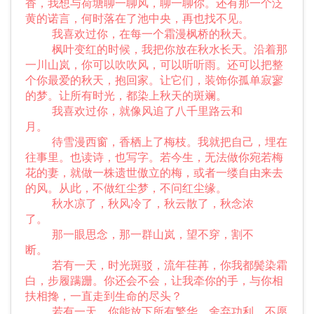
香，我想与荷塘聊一聊风，聊一聊你。还有那一个泛
黄的诺言，何时落在了池中央，再也找不见。
我喜欢过你，在每一个霜漫枫桥的秋天。
枫叶变红的时候，我把你放在秋水长天。沿着那
一川山岚，你可以吹吹风，可以听听雨。还可以把整
个你最爱的秋天，抱回家。让它们，装饰你孤单寂寥
的梦。让所有时光，都染上秋天的斑斓。
我喜欢过你，就像风追了八千里路云和
月。
待雪漫西窗，香栖上了梅枝。我就把自己，埋在
往事里。也读诗，也写字。若今生，无法做你宛若梅
花的妻，就做一株遗世傲立的梅，或者一缕自由来去
的风。从此，不做红尘梦，不问红尘缘。
秋水凉了，秋风冷了，秋云散了，秋念浓
了。
那一眼思念，那一群山岚，望不穿，割不
断。
若有一天，时光斑驳，流年荏苒，你我都鬓染霜
白，步履蹒跚。你还会不会，让我牵你的手，与你相
扶相搀，一直走到生命的尽头？
若有一天，你能放下所有繁华，舍弃功利，不愿