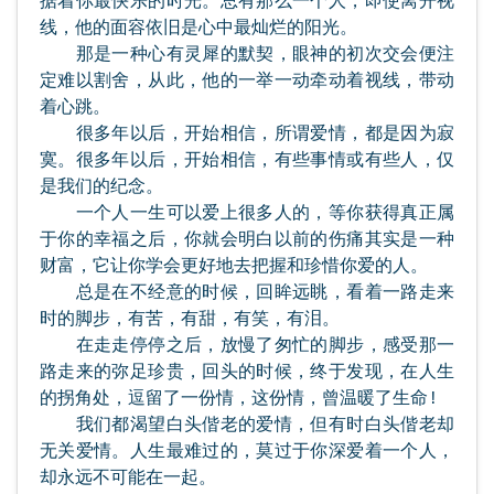
据着你最快乐的时光。总有那么一个人，即使离开视
线，他的面容依旧是心中最灿烂的阳光。
那是一种心有灵犀的默契，眼神的初次交会便注
定难以割舍，从此，他的一举一动牵动着视线，带动
着心跳。
很多年以后，开始相信，所谓爱情，都是因为寂
寞。很多年以后，开始相信，有些事情或有些人，仅
是我们的纪念。
一个人一生可以爱上很多人的，等你获得真正属
于你的幸福之后，你就会明白以前的伤痛其实是一种
财富，它让你学会更好地去把握和珍惜你爱的人。
总是在不经意的时候，回眸远眺，看着一路走来
时的脚步，有苦，有甜，有笑，有泪。
在走走停停之后，放慢了匆忙的脚步，感受那一
路走来的弥足珍贵，回头的时候，终于发现，在人生
的拐角处，逗留了一份情，这份情，曾温暖了生命!
我们都渴望白头偕老的爱情，但有时白头偕老却
无关爱情。人生最难过的，莫过于你深爱着一个人，
却永远不可能在一起。