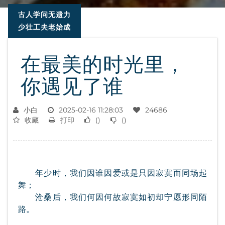
古人学问无遗力
少壮工夫老始成
在最美的时光里，
你遇见了谁
小白
2025-02-16 11:28:03
24686
收藏
打印
(
)
(
)
年少时，我们因谁因爱或是只因寂寞而同场起
舞；
沧桑后，我们何因何故寂寞如初却宁愿形同陌
路。