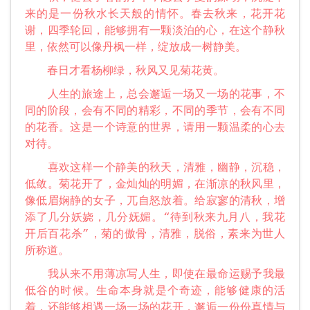
来的是一份秋水长天般的情怀。春去秋来，花开花
谢，四季轮回，能够拥有一颗淡泊的心，在这个静秋
里，依然可以像丹枫一样，绽放成一树静美。
春日才看杨柳绿，秋风又见菊花黄。
人生的旅途上，总会邂逅一场又一场的花事，不
同的阶段，会有不同的精彩，不同的季节，会有不同
的花香。这是一个诗意的世界，请用一颗温柔的心去
对待。
喜欢这样一个静美的秋天，清雅，幽静，沉稳，
低敛。菊花开了，金灿灿的明媚，在渐凉的秋风里，
像低眉娴静的女子，兀自怒放着。给寂寥的清秋，增
添了几分妖娆，几分妩媚。“待到秋来九月八，我花
开后百花杀”，菊的傲骨，清雅，脱俗，素来为世人
所称道。
我从来不用薄凉写人生，即使在最命运赐予我最
低谷的时候。生命本身就是个奇迹，能够健康的活
着，还能够相遇一场一场的花开，邂逅一份份真情与