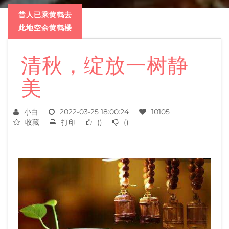
昔人已乘黄鹤去
此地空余黄鹤楼
清秋，绽放一树静
美
小白
2022-03-25 18:00:24
10105
收藏
打印
(
)
(
)