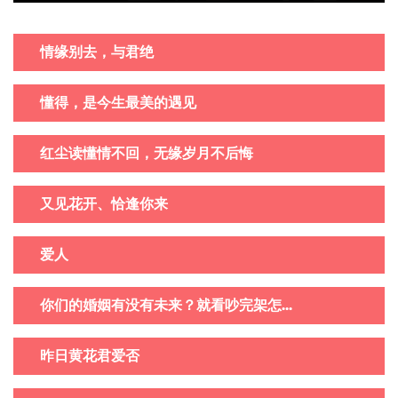
情缘别去，与君绝
懂得，是今生最美的遇见
红尘读懂情不回，无缘岁月不后悔
又见花开、恰逢你来
爱人
你们的婚姻有没有未来？就看吵完架怎...
昨日黄花君爱否