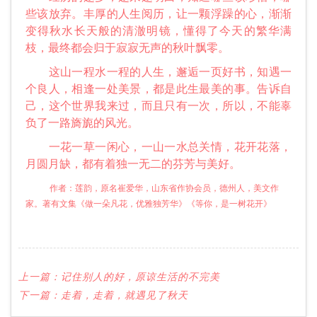
些该放弃。丰厚的人生阅历，让一颗浮躁的心，渐渐
变得秋水长天般的清澈明镜，懂得了今天的繁华满
枝，最终都会归于寂寂无声的秋叶飘零。
这山一程水一程的人生，邂逅一页好书，知遇一
个良人，相逢一处美景，都是此生最美的事。告诉自
己，这个世界我来过，而且只有一次，所以，不能辜
负了一路旖旎的风光。
一花一草一闲心，一山一水总关情，花开花落，
月圆月缺，都有着独一无二的芬芳与美好。
作者：莲韵，原名崔爱华，山东省作协会员，德州人，美文作
家。著有文集《做一朵凡花，优雅独芳华》《等你，是一树花开》
上一篇：
记住别人的好，原谅生活的不完美
下一篇：
走着，走着，就遇见了秋天