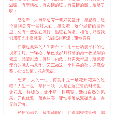
温暖。有亲情在，有友情的暖，有爱情的甜，足够了
呀！
感恩着，大自然总有一些好花盛开，感恩着，这
个世间总有一些好人在，感恩着，这个温情的世界
里，总有一些爱在流转，温暖在传递。相信，只要我
们用阳光来播撒爱，总能抵御寒流，驱散雾霾。
在潮起潮落的人生舞台上，用一份洒脱平和的心
境来面对。一颗心，早已被岁月打磨的如一枚温润的
老玉，晶莹剔透，沉静，内敛，朴实无华里，蕴藏着
无穷的魅力与风华。又正如这一季静美的秋，深沉含
蓄，心淡如菊，花谢无语。
想来，人的一生，何尝不是一场花开花落的过
程？人生一世，草长一秋，只是在这短暂的时光里，
像花儿一样绽放，像小草一样顽强，活出自己的风
采。开也优雅，落也从容，哪怕零落成泥碾为尘，亦
无怨无悔。
经历的越多，越来越明白，知道哪些该珍惜，哪