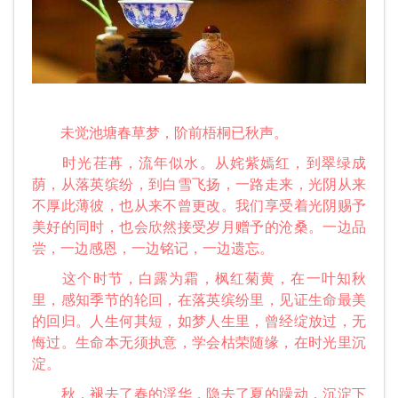
未觉池塘春草梦，阶前梧桐已秋声。
时光荏苒，流年似水。从姹紫嫣红，到翠绿成
荫，从落英缤纷，到白雪飞扬，一路走来，光阴从来
不厚此薄彼，也从来不曾更改。我们享受着光阴赐予
美好的同时，也会欣然接受岁月赠予的沧桑。一边品
尝，一边感恩，一边铭记，一边遗忘。
这个时节，白露为霜，枫红菊黄，在一叶知秋
里，感知季节的轮回，在落英缤纷里，见证生命最美
的回归。人生何其短，如梦人生里，曾经绽放过，无
悔过。生命本无须执意，学会枯荣随缘，在时光里沉
淀。
秋，褪去了春的浮华，隐去了夏的躁动，沉淀下