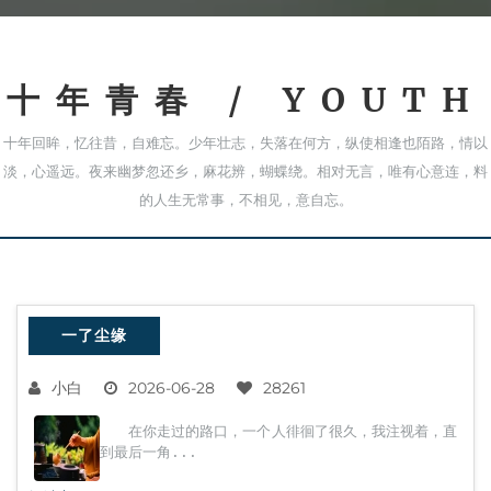
十年青春 / YOUTH
十年回眸，忆往昔，自难忘。少年壮志，失落在何方，纵使相逢也陌路，情以
淡，心遥远。夜来幽梦忽还乡，麻花辨，蝴蝶绕。相对无言，唯有心意连，料
的人生无常事，不相见，意自忘。
一了尘缘
小白
2026-06-28
28261
在你走过的路口，一个人徘徊了很久，我注视着，直
到最后一角...